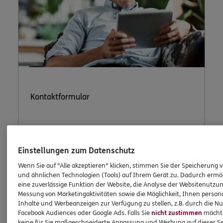
Kontaktformular
Nutzen Sie unser sicheres Kontaktformular.
Einstellungen zum Datenschutz
Wenn Sie auf "Alle akzeptieren" klicken, stimmen Sie der Speicherung 
und ähnlichen Technologien (Tools) auf Ihrem Gerät zu. Dadurch ermö
eine zuverlässige Funktion der Website, die Analyse der Websitenutzun
Messung von Marketingaktivitäten sowie die Möglichkeit, Ihnen persona
Inhalte und Werbeanzeigen zur Verfügung zu stellen, z.B. durch die N
Facebook Audiences oder Google Ads. Falls Sie
nicht zustimmen
möchten
ERGO Berater kontaktieren
keine für Sie maßgeschneiderte Anpassung und Werbung auf dieser Se