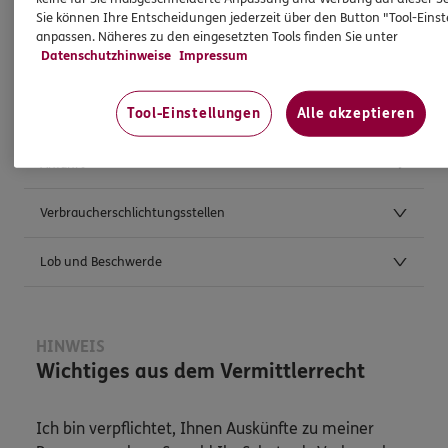
Sie können Ihre Entscheidungen jederzeit über den Button "Tool-Eins
anpassen. Näheres zu den eingesetzten Tools finden Sie unter
Weitere Kontaktmöglichkeiten
Datenschutzhinweise
Impressum
Tool-Einstellungen
Alle akzeptieren
Postanschrift
Anfahrt
Verbraucherschlichtungsstellen
Lob und Beschwerde
HINWEIS
Wichtiges aus dem Vermittlerrecht
Ich bin verpflichtet, Ihnen Auskünfte zu meiner