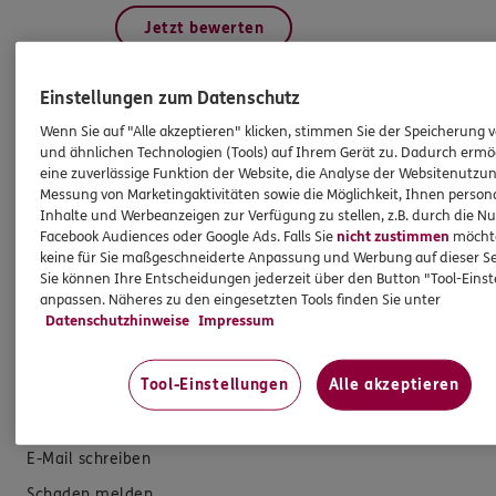
Jetzt bewerten
Einstellungen zum Datenschutz
Wenn Sie auf "Alle akzeptieren" klicken, stimmen Sie der Speicherung 
Produkte
und ähnlichen Technologien (Tools) auf Ihrem Gerät zu. Dadurch ermö
eine zuverlässige Funktion der Website, die Analyse der Websitenutzun
Messung von Marketingaktivitäten sowie die Möglichkeit, Ihnen persona
Zahnversicherungen
Inhalte und Werbeanzeigen zur Verfügung zu stellen, z.B. durch die N
Kfz-Versicherung
Facebook Audiences oder Google Ads. Falls Sie
nicht zustimmen
möchten
keine für Sie maßgeschneiderte Anpassung und Werbung auf dieser Se
Krankenversicherung
Sie können Ihre Entscheidungen jederzeit über den Button "Tool-Eins
anpassen. Näheres zu den eingesetzten Tools finden Sie unter
Versicherungen für den privaten Bedarf
Datenschutzhinweise
Impressum
Versicherungen für Geschäftskunden
Tool-Einstellungen
Alle akzeptieren
Hilfe & Services
E-Mail schreiben
Schaden melden