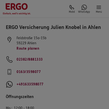
Mobil
WhatsApp
Menü
ERGO Versicherung Julien Knobel in Ahlen
Feldstraße 15a-15b
59229
Ahlen
Route planen
02382/8881333
0163/3598077
+491633598077
Öffnungszeiten
Mo.
:
12:00 - 18:00