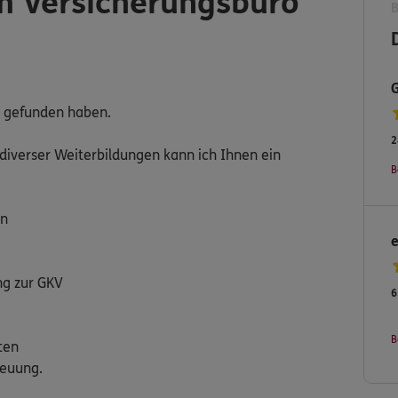
m Versicherungsbüro
ro gefunden haben.
2
diverser Weiterbildungen kann ich Ihnen ein
B
en
ng zur GKV
6
B
ten
reuung.