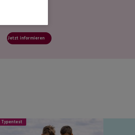
Jetzt informieren
 Typentest