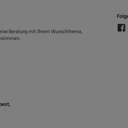
Folg
ür eine Beratung mit Ihrem Wunschthema,
abstimmen.
oest,