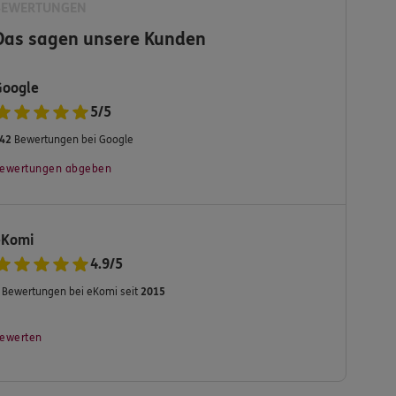
BEWERTUNGEN
Das sagen unsere Kunden
Google
5
/
5
42
Bewertungen bei Google
ewertungen abgeben
eKomi
4.9
/
5
Bewertungen bei eKomi seit
2015
ewerten