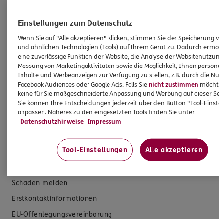
Einstellungen zum Datenschutz
Produkte
Wenn Sie auf "Alle akzeptieren" klicken, stimmen Sie der Speicherung 
und ähnlichen Technologien (Tools) auf Ihrem Gerät zu. Dadurch ermö
Zahnversicherungen
eine zuverlässige Funktion der Website, die Analyse der Websitenutzun
Messung von Marketingaktivitäten sowie die Möglichkeit, Ihnen persona
Kfz-Versicherung
Inhalte und Werbeanzeigen zur Verfügung zu stellen, z.B. durch die N
Facebook Audiences oder Google Ads. Falls Sie
nicht zustimmen
möchten
Krankenversicherung
keine für Sie maßgeschneiderte Anpassung und Werbung auf dieser Se
Versicherungen für den privaten Bedarf
Sie können Ihre Entscheidungen jederzeit über den Button "Tool-Eins
anpassen. Näheres zu den eingesetzten Tools finden Sie unter
Versicherungen für Geschäftskunden
Datenschutzhinweise
Impressum
Hilfe & Services
Tool-Einstellungen
Alle akzeptieren
E-Mail schreiben
Schaden melden
Erstkontaktinformationen
EU-Offenlegungsvereinbarung