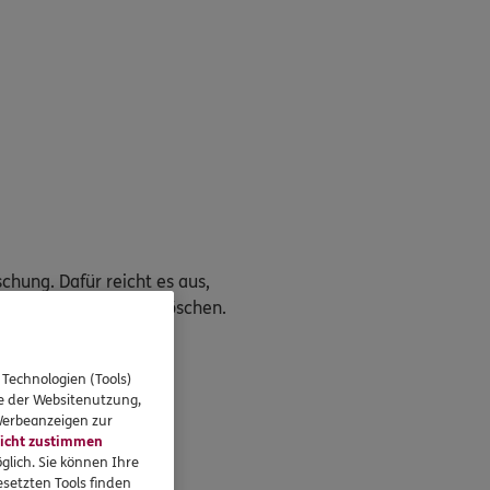
chung. Dafür reicht es aus,
enden, die Daten zu löschen.
 Technologien (Tools)
se der Websitenutzung,
 Werbeanzeigen zur
icht zustimmen
glich. Sie können Ihre
setzten Tools finden