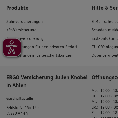
Produkte
Hilfe & Se
Zahnversicherungen
E-Mail schreib
Kfz-Versicherung
Schaden meld
Krankenversicherung
Erstkontaktin
Versicherungen für den privaten Bedarf
EU-Offenlegun
Versicherungen für Geschäftskunden
Datenverarbei
ERGO Versicherung Julien Knobel
Öffnungsz
in Ahlen
Mo.
:
12:00 - 18
Di.
:
12:00 - 18
Geschäftsstelle
Mi.
:
12:00 - 18
Do.
:
12:00 - 18
Feldstraße 15a-15b
Fr.
:
12:00 - 18
59229 Ahlen