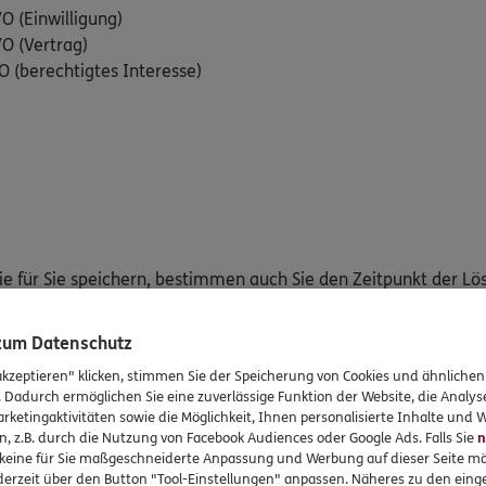
VO (Einwilligung)
GVO (Vertrag)
GVO (berechtigtes Interesse)
nie für Sie speichern, bestimmen auch Sie den Zeitpunkt der Lös
E-Mail an datenschutz002@bookingtime.com mit dem Auftrag s
 zum Datenschutz
akzeptieren" klicken, stimmen Sie der Speicherung von Cookies und ähnlichen
. Dadurch ermöglichen Sie eine zuverlässige Funktion der Website, die Analy
rketingaktivitäten sowie die Möglichkeit, Ihnen personalisierte Inhalte und
n, z.B. durch die Nutzung von Facebook Audiences oder Google Ads. Falls Sie
n
r keine für Sie maßgeschneiderte Anpassung und Werbung auf dieser Seite mö
erzeit über den Button "Tool-Einstellungen" anpassen. Näheres zu den einge