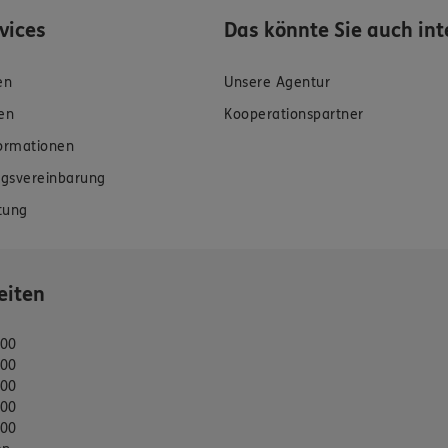
rvices
Das könnte Sie auch int
en
Unsere Agentur
en
Kooperationspartner
formationen
gsvereinbarung
tung
eiten
:00
:00
:00
:00
:00