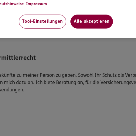
hutzhinweise
Impressum
tenschutzbestimmungen des Datenverarbeiters zu lesen und ggf
Tool-Einstellungen
Alle akzeptieren
tenschutz - onlinetermine
mittlerrecht
Auskünfte zu meiner Person zu geben. Sowohl Ihr Schutz als Ver
n mich dazu an. Ich biete Beratung an, für die Versicherungsve
uwendungen.