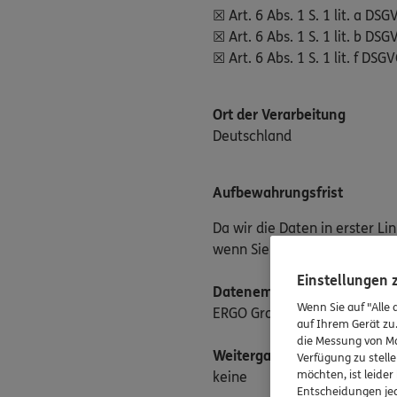
☒ Art. 6 Abs. 1 S. 1 lit. a DSG
☒ Art. 6 Abs. 1 S. 1 lit. b DS
☒ Art. 6 Abs. 1 S. 1 lit. f DS
Ort der Verarbeitung
Deutschland
Aufbewahrungsfrist
Da wir die Daten in erster Li
wenn Sie uns eine einfache 
Einstellungen
Datenempfänger
Wenn Sie auf "Alle 
ERGO Group AG
auf Ihrem Gerät zu
die Messung von Ma
Weitergabe an Drittländer
Verfügung zu stelle
möchten, ist leide
keine
Entscheidungen jed