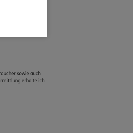
s. weitere Auskünfte
braucher sowie auch
rmittlung erhalte ich