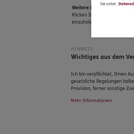
Sie unter
Datensc
Weitere Informationen
Klicken Sie hier, um die Da
einzuholen. Bookingtime:
Da
HINWEIS
Wichtiges aus dem Ver
Ich bin verpflichtet, Ihnen 
gesetzliche Regelungen halte
Provision, ferner sonstige Z
Mehr Informationen